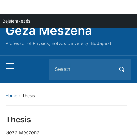
Bejelentkezés
Géza Meszéna
Professor of Physics, Eötvös University, Budapest
Search
Toggle
for:
mobile
menu
Home
»
Thesis
Thesis
Géza Meszéna: