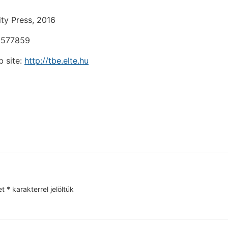
ty Press, 2016
9577859
 site:
http://tbe.elte.hu
et
*
karakterrel jelöltük