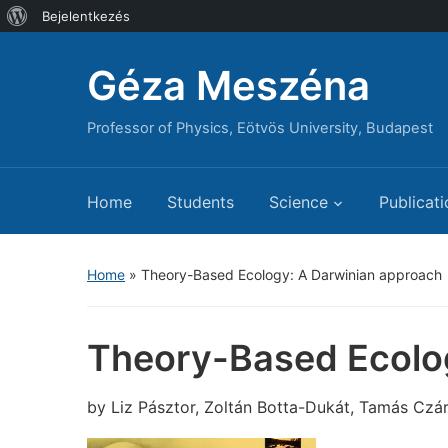
WordPress,
Bejelentkezés
a
Géza Meszéna
csodás
Professor of Physics, Eötvös University, Budapest
Home
Students
Science
Publicati
Home
»
Theory-Based Ecology: A Darwinian approach
Theory-Based Ecolo
by Liz Pásztor, Zoltán Botta-Dukát, Tamás Czá